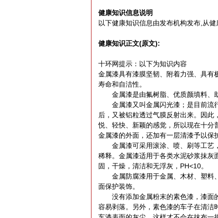
健康知识信息说明
以下健康知识信息由发布机构发布,从健
健康知识正文(原文):
十环网提示：以下为知识内容
金属漆具有漆膜坚韧、附着力强、具有
寿命和自洁性。
金属漆是由氟树脂、优质颜填料、助
金属漆又叫金属闪光漆；是目前流行
后，又被铝粒透过气膜反射出来。因此
悦、轻快、新颖的感觉，所以现在十分
金属漆的外面，还加有一层清漆予以保
金属漆可采用滚涂、喷、刷等工艺，
稀释。金属漆适用于各类水泥砂浆抹灰
固，干燥，清洁和无浮灰，PH<10。
金属防腐漆用于金属、木材、塑料、
面保护装饰。
没有添加金属粉末的素色漆，漆面的
容易剥落。另外，素色漆的车子在清洁
车漆表面的灰尘，这样才不会在抹布一