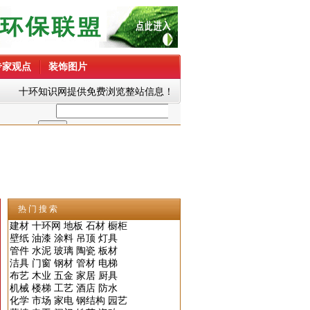
专家观点
装饰图片
十环知识网提供免费浏览整站信息！
热 门 搜 索
建材
十环网
地板
石材
橱柜
壁纸
油漆
涂料
吊顶
灯具
管件
水泥
玻璃
陶瓷
板材
洁具
门窗
钢材
管材
电梯
布艺
木业
五金
家居
厨具
机械
楼梯
工艺
酒店
防水
化学
市场
家电
钢结构
园艺