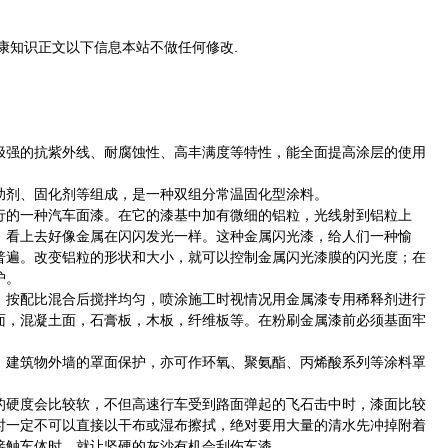
康知识正文以下信息本站不做任何修改.
极强的抗紫外线、耐腐蚀性、高丰满度等特性，能全面提高涂层的使用
剂、固化剂等组成，是一种双组分常温固化型涂料。
的一种汽车面漆。在它的漆基中加有微细的铝粒，光线射到铝粒上
，看上去好像金属在闪闪发光一样。这种金属闪光漆，给人们一种愉
普遍。改变铝粒的形状和大小，就可以控制金属闪光漆膜的闪光度；在
护。
按配比混合后搅拌均匀，喷涂施工时视情况用金属漆专用稀释剂进行
面，混凝土面，石膏板，木板，纤维板等。在粉刷金属漆前必须基面牢
建筑物外墙的罩面保护，亦可作环氧、聚氨酯、丙烯酸系列等涂料罩
硬度会比较软，不但高速行车受到路面弹起的飞石击中时，漆面比较
时一定不可以直接以干布或湿布擦拭，绝对要用大量的清水先冲掉附着
接触车体时、就让坚硬的灰沙有机会刮伤车漆。