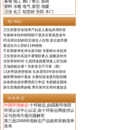
幕墙
电工
阀门
铁艺
瓷砖
塑料
冷暖
电气
新型
地暖
卫浴
化工
铝型材
安防
木门
热门知识
卫生部要求加强孕产妇及儿童临床用药管
专家称年轻时精明能干退休后更易患老年
85后癌症妈妈坦言做名人好烦 差点放弃微
最适合办公室的11种植物
不良商家神化净水器功能 专家称从未批准
卫生部发布高温中暑预防要点 提醒及时对
后世界杯时间:七成球迷因看球致上班无精
艾滋病能自测？专家直言不可靠（图）
13岁男孩身患怪病 头发眉毛6年前全部掉
梅雨季情绪中暑多 夫妻吵架老婆到医院睡
自体脐血保存费用高引争议 专家建设视情
新生双胞胎男缺氧 警车闹市生死时速急送
绿 色 标 志
中国环境标志
:十环标志,由国家环保部
环境认证中心认证,由
十环标志网提供认
证与咨询方面问题解答.
第三批2008环境标志产品政府采购清单
发布