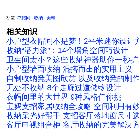
标签:
衣帽间
收纳
美鞋
相关知识
小户型衣帽间不是梦！2平米迷你设计
收纳“潜力派”：14个墙角空间巧设计
卫生间太小？这些收纳神器助你一秒扩
小户型墙面收纳 混搭而出的实用主义
自制收纳凳美图欣赏 以及收纳凳的制
无处不收纳 8个走廊过道储物设计
衣帽间里的大世界 9种风格任你挑
宝妈支招家居收纳全攻略 空间利用有
收纳采光好帮手 支招客厅落地窗尺寸
客厅电视组合柜 客厅收纳的完美解决