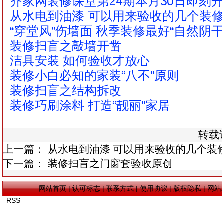
齐家网装修课堂第24期本月30日即刻
从水电到油漆 可以用来验收的几个装
“穿堂风”伤墙面 秋季装修最好“自然阴干
装修扫盲之敲墙开凿
洁具安装 如何验收才放心
装修小白必知的家装“八不”原则
装修扫盲之结构拆改
装修巧刷涂料 打造“靓丽”家居
转载
上一篇：
从水电到油漆 可以用来验收的几个装
下一篇：
装修扫盲之门窗套验收原创
网站首页
|
认可标志
|
联系方式
|
使用协议
|
版权隐私
|
网站
RSS