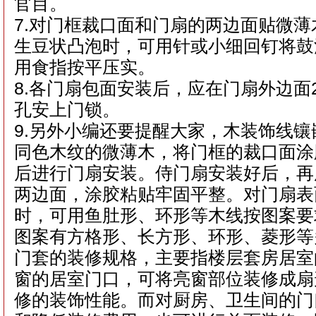
官目。
7.对门框裁口面和门扇的两边面贴微
生豆状凸泡时，可用针或小细回钉将鼓泡
用食指按平压实。
8.各门扇包面安装后，应在门扇外边面
孔安上门锁。
9.另外小编还要提醒大家，木装饰线
同色木纹的微薄木，将门框的裁口面涂
后进行门扇安装。侍门扇安装好后，再
两边面，涂胶粘贴牢固平整。对门扇表
时，可用鱼肚形、环形等木线按图案要
图案有方格形、长方形、环形、菱形等
门套的装修规格，主要指楼层套房居室
窗的居室门口，可将亮窗部位装修成扇
修的装饰性能。而对厨房、卫生间的门