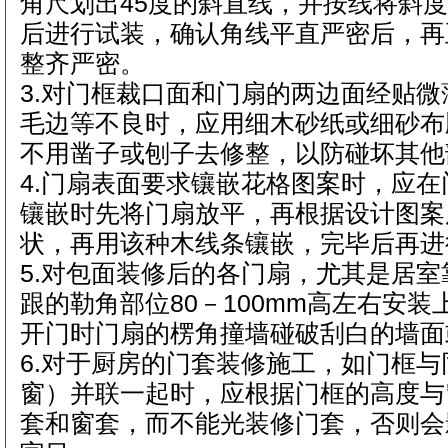
角尺划出45度的斜直线，并按线将斜
后进行试装，确认角线平直严密后，再
整齐严密。
3.对门框裁口面和门扇的两边面经贴
毛边等不良时，应用细木砂纸或细砂布
不用凿子或刨子去修整，以防碰坏其他
4.门扇表面要求镶嵌花格图案时，应
镶嵌时先将门扇放平，再根据设计图案
状，再用该种木线条镶嵌，完毕后再进
5.对包面装修后的各门扇，尤其是居
跟的勒角部位80－100mm高左右安
开门时门扇的楞角撞墙碰破刮白的墙面
6.对于厨房的门套装修施工，如门框
窗）并联一起时，应根据门框的高度与
套和窗套，而不能光装修门套，否则会